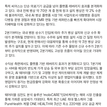
특히 씨어스는 단순 의료기기 공급을 넘어 플랫폼 레버리지 효과를 본격화하
고 있다. 국내 전체 병상 약 70만 개 중 현재 씽크 설치 병상은 약 2% 수준
에 불과하지만, 국내 AI 병상 플랫폼 시장 1위 사업자로서 대형병원 중심의 
다병동 운영 경험과 병원 EMR 연동 기반 레퍼런스를 빠르게 확대하며 시장 
지배력을 더욱 강화하고 있다는 평가다.
2분기부터는 국내 병원 성수기 진입에 따라 추가 병상 설치와 신규 수주 확
대가 본격화될 전망이다. 씽크는 수주와 실제 병원 설치 시점 간 일정 차이가 
발생하는 구조로, 현재 판매사인 대웅제약을 통해 수주된 약 3천 병상 규모
의 추가 설치를 앞두고 있다. 이에 따라 기존 수주 물량과 신규 수주가 2분기
부터 순차적으로 반영되며, 2분기에도 고성장 흐름이 이어질 것으로 기대하
고 있다.
수익성 측면에서도 플랫폼 기반 레버리지 효과가 본격화되고 있다. 1분기에
는 서버용 메모리 반도체 가격 상승 등 외부 원가 부담 요인이 있었음에도 불
구하고, AI 웨어러블 기기 및 고정형 무선 게이트웨이의 자체 개발·생산 체계
와 운영 효율화를 기반으로 42% 이상의 높은 영업이익률을 유지했다. 또한 
영업이익 증가는 현금창출력 강화와 자본 확충으로 이어지며 재무 안정성 역
시 강화되고 있다.
웨어러블 심전도 분석 솔루션 ‘mobiCARE™(모비케어)’는 해외 시장 진출을 
통해 가파른 성장세가 기대된다. 특히 최근 UAE 최대 헬스케어 그룹 
PureHealth 계열 ONE HEALTH와 3년간 최소 220억원 규모 공급 계약