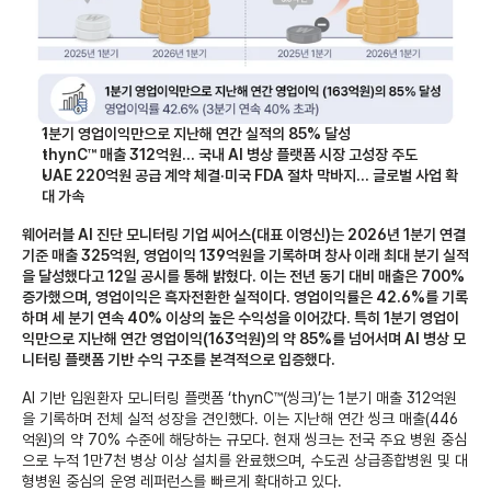
1분기 영업이익만으로 지난해 연간 실적의 85% 달성
thynC™ 매출 312억원… 국내 AI 병상 플랫폼 시장 고성장 주도
UAE 220억원 공급 계약 체결·미국 FDA 절차 막바지… 글로벌 사업 확
대 가속
웨어러블 AI 진단 모니터링 기업 씨어스(대표 이영신)는 2026년 1분기 연결 
기준 매출 325억원, 영업이익 139억원을 기록하며 창사 이래 최대 분기 실적
을 달성했다고 12일 공시를 통해 밝혔다. 이는 전년 동기 대비 매출은 700% 
증가했으며, 영업이익은 흑자전환한 실적이다. 영업이익률은 42.6%를 기록
하며 세 분기 연속 40% 이상의 높은 수익성을 이어갔다. 특히 1분기 영업이
익만으로 지난해 연간 영업이익(163억원)의 약 85%를 넘어서며 AI 병상 모
니터링 플랫폼 기반 수익 구조를 본격적으로 입증했다.
AI 기반 입원환자 모니터링 플랫폼 ‘thynC™(씽크)’는 1분기 매출 312억원
을 기록하며 전체 실적 성장을 견인했다. 이는 지난해 연간 씽크 매출(446
억원)의 약 70% 수준에 해당하는 규모다. 현재 씽크는 전국 주요 병원 중심
으로 누적 1만7천 병상 이상 설치를 완료했으며, 수도권 상급종합병원 및 대
형병원 중심의 운영 레퍼런스를 빠르게 확대하고 있다.